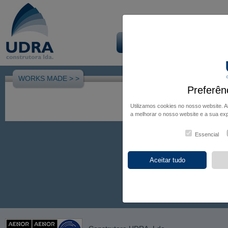
Início
Empresa
Obra
WORKS MADE >
>
Preferên
Utilizamos cookies no nosso website. 
a melhorar o nosso website e a sua exp
Essencial