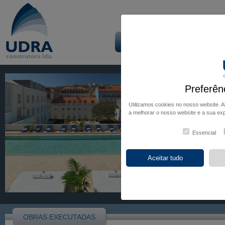
Início
Empresa
Obra
Preferên
Utilizamos cookies no nosso website. 
a melhorar o nosso website e a sua exp
Essencial
OBRAS EXECUTADAS