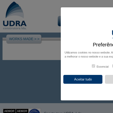
Início
Empresa
Obra
WORKS MADE >
>
Preferên
Utilizamos cookies no nosso website. 
a melhorar o nosso website e a sua exp
Essencial