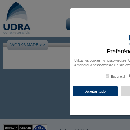
Início
Empresa
Obra
WORKS MADE >
>
Preferên
Utilizamos cookies no nosso website. 
a melhorar o nosso website e a sua exp
Essencial