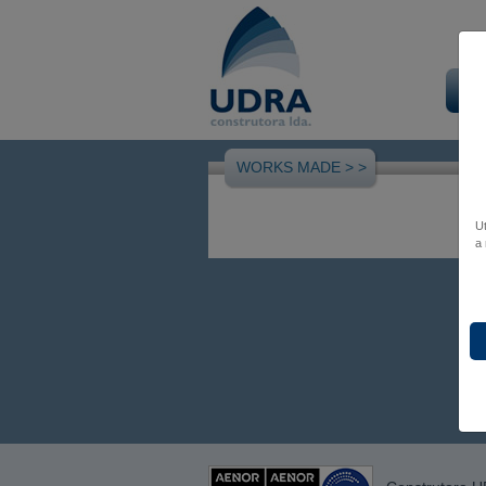
In
WORKS MADE >
>
U
a 