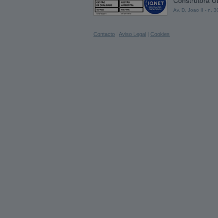
Construtora 
Av. D. Joao II - n.
Contacto
|
Aviso Legal
|
Cookies