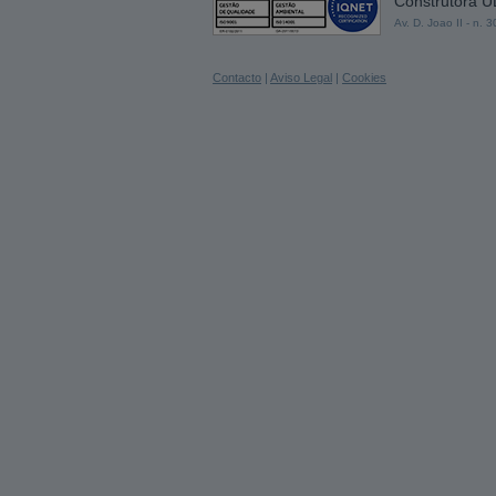
Construtora 
Av. D. Joao II - n.
Contacto
|
Aviso Legal
|
Cookies