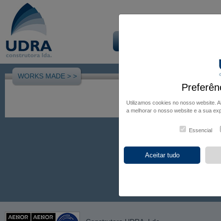
Início
Empresa
Obra
WORKS MADE >
>
Preferên
Utilizamos cookies no nosso website. 
a melhorar o nosso website e a sua exp
Essencial