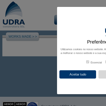
Início
Empresa
Obra
WORKS MADE >
>
Preferên
Utilizamos cookies no nosso website. 
a melhorar o nosso website e a sua exp
Essencial